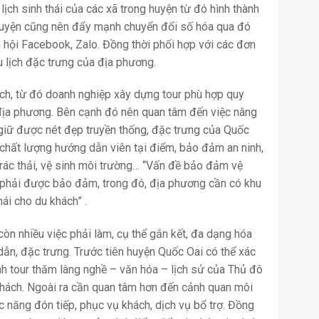
 lịch sinh thái của các xã trong huyện từ đó hình thành
 Huyện cũng nên đẩy mạnh chuyển đổi số hóa qua đó
 hội Facebook, Zalo. Đồng thời phối hợp với các đơn
u lịch đặc trưng của địa phương.
ịch, từ đó doanh nghiệp xây dựng tour phù hợp quy
 địa phương. Bên cạnh đó nên quan tâm đến việc nâng
giữ được nét đẹp truyền thống, đặc trưng của Quốc
 chất lượng hướng dẫn viên tại điểm, bảo đảm an ninh,
rác thải, vệ sinh môi trường… “Vấn đề bảo đảm vệ
n phải được bảo đảm, trong đó, địa phương cần có khu
i cho du khách” .
òn nhiều việc phải làm, cụ thể gắn kết, đa dạng hóa
ẫn, đặc trưng. Trước tiên huyện Quốc Oai có thể xác
nh tour thăm làng nghề – văn hóa – lịch sử của Thủ đô
hách. Ngoài ra cần quan tâm hơn đến cảnh quan môi
 năng đón tiếp, phục vụ khách, dịch vụ bổ trợ. Đồng