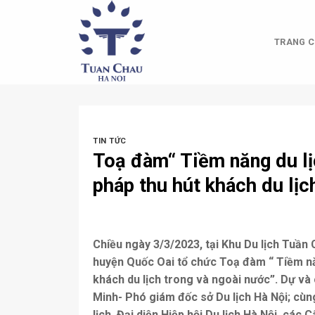
Skip
to
content
TRANG C
TIN TỨC
Toạ đàm“ Tiềm năng du lị
pháp thu hút khách du lịc
Chiều ngày 3/3/2023, tại Khu Du lịch Tuần 
huyện Quốc Oai tổ chức Toạ đàm “ Tiềm nă
khách du lịch trong và ngoài nước”. Dự v
Minh- Phó giám đốc sở Du lịch Hà Nội; c
lịch, Đại diện Hiệp hội Du lịch Hà Nội, các 