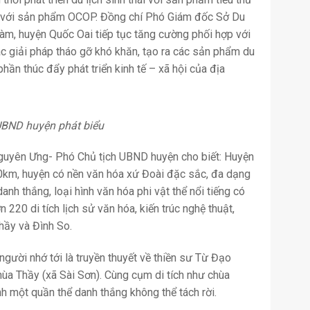
gắn với sản phẩm OCOP. Đồng chí Phó Giám đốc Sở Du
àm, huyện Quốc Oai tiếp tục tăng cường phối hợp với
c giải pháp tháo gỡ khó khăn, tạo ra các sản phẩm du
phần thúc đẩy phát triển kinh tế – xã hội của địa
UBND huyện phát biểu
Nguyên Ưng- Phó Chủ tịch UBND huyện cho biết: Huyện
0km, huyện có nền văn hóa xứ Đoài đặc sắc, đa dạng
danh thắng, loại hình văn hóa phi vật thể nổi tiếng có
ơn 220 di tích lịch sử văn hóa, kiến trúc nghệ thuật,
Thầy và Đình So.
người nhớ tới là truyền thuyết về thiền sư Từ Đạo
hùa Thầy (xã Sài Sơn). Cùng cụm di tích như chùa
h một quần thể danh thắng không thể tách rời.