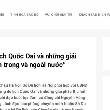
HỦ
TINH HOA BẮC BỘ
VUI CHƠI GIẢI TRÍ
KHÁCH SẠN DỊCH V
ch Quốc Oai và những giải
h trong và ngoài nước”
Châu Hà Nội, Sở Du lịch Hà Nội phối hợp với UBND
ng du lịch Quốc Oai và những giải pháp thu hút
à chỉ đạo buổi tọa đàm có đồng chí Nguyễn Hồng
ùng Lãnh đạo các phòng chuyên môn thuộc Sở Du
Câu lạc bộ Du lịch, các Chuyên gia về quy hoạch,