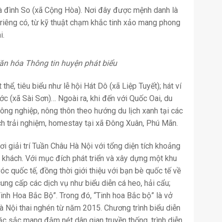
 là đình So (xã Cộng Hòa). Nơi đây được mệnh danh là
t riêng có, từ kỹ thuật chạm khắc tinh xảo mang phong
i.
n hóa Thông tin huyện phát biểu
thể, tiêu biểu như lễ hội Hát Dô (xã Liệp Tuyết); hát ví
c (xã Sài Sơn)… Ngoài ra, khi đến với Quốc Oai, du
nông nghiệp, nông thôn theo hướng du lịch xanh tại các
h trải nghiệm, homestay tại xã Đông Xuân, Phú Mãn.
hơi giải trí Tuần Châu Hà Nội với tổng diện tích khoảng
 khách. Với mục đích phát triển và xây dựng một khu
 vóc quốc tế, đồng thời giới thiệu với bạn bè quốc tế về
cung cấp các dịch vụ như biểu diễn cá heo, hải cẩu;
inh Hoa Bắc Bộ”. Trong đó, “Tinh hoa Bắc bộ” là vở
 Nội thai nghén từ năm 2015. Chương trình biểu diễn
c sắc mang đậm nét dân gian truyền thống, trình diễn