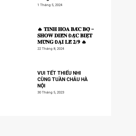
1 Tháng 5, 2024
🔥 𝐓𝐈𝐍𝐇 𝐇𝐎𝐀 𝐁𝐀̆́𝐂 𝐁𝐎̣̂ –
𝐒𝐇𝐎𝐖 𝐃𝐈𝐄̂̃𝐍 Đ𝐀̣̆𝐂 𝐁𝐈𝐄̣̂𝐓
𝐌𝐔̛̀𝐍𝐆 Đ𝐀̣𝐈 𝐋𝐄̂̃ 𝟐/𝟗 🔥
22 Tháng 8, 2024
VUI TẾT THIẾU NHI
CÙNG TUẦN CHÂU HÀ
NỘI
30 Tháng 5, 2023