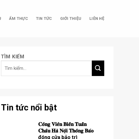
Ụ
ẨM THỰC
TIN TỨC
GIỚI THIỆU
LIÊN HỆ
TÌM KIẾM
Tin tức nổi bật
𝐂𝐨̂𝐧𝐠 𝐕𝐢𝐞̂𝐧 𝐁𝐢𝐞̂̉𝐧 𝐓𝐮𝐚̂̀𝐧
𝐂𝐡𝐚̂𝐮 𝐇𝐚̀ 𝐍𝐨̣̂𝐢 𝐓𝐡𝐨̂𝐧𝐠 𝐁𝐚́𝐨
đóng cửa bảo trì