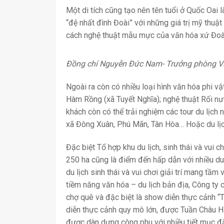
Một di tích cũng tạo nên tên tuổi ở Quốc Oai
“đệ nhất đình Đoài” với những giá trị mỹ thuậ
cách nghệ thuật mẫu mực của văn hóa xứ Đoà
Đồng chí Nguyễn Đức Nam- Trưởng phòng Vă
Ngoài ra còn có nhiều loại hình văn hóa phi vật 
Hàm Rồng (xã Tuyết Nghĩa); nghệ thuật Rối nướ
khách còn có thể trải nghiệm các tour du lịch 
xã Đông Xuân, Phú Mãn, Tân Hòa… Hoặc du lịc
Đặc biệt Tổ hợp khu du lịch, sinh thái và vui c
250 ha cũng là điểm đến hấp dẫn với nhiều du
du lịch sinh thái và vui chơi giải trí mang tầm
tiềm năng văn hóa – du lịch bản địa, Công ty 
chợ quê và đặc biệt là show diễn thực cảnh “T
diễn thực cảnh quy mô lớn, được Tuần Châu Hà
được dàn dựng công phu với nhiều tiết mục đặ