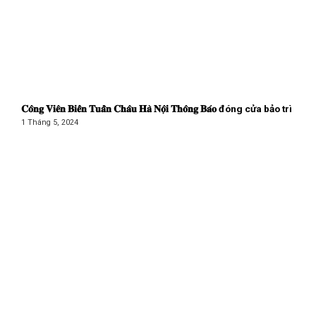
𝐂𝐨̂𝐧𝐠 𝐕𝐢𝐞̂𝐧 𝐁𝐢𝐞̂̉𝐧 𝐓𝐮𝐚̂̀𝐧 𝐂𝐡𝐚̂𝐮 𝐇𝐚̀ 𝐍𝐨̣̂𝐢 𝐓𝐡𝐨̂𝐧𝐠 𝐁𝐚́𝐨 đóng cửa bảo trì
1 Tháng 5, 2024