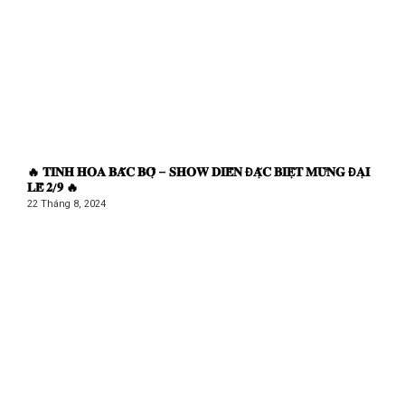
🔥 𝐓𝐈𝐍𝐇 𝐇𝐎𝐀 𝐁𝐀̆́𝐂 𝐁𝐎̣̂ – 𝐒𝐇𝐎𝐖 𝐃𝐈𝐄̂̃𝐍 Đ𝐀̣̆𝐂 𝐁𝐈𝐄̣̂𝐓 𝐌𝐔̛̀𝐍𝐆 Đ𝐀̣𝐈
𝐋𝐄̂̃ 𝟐/𝟗 🔥
22 Tháng 8, 2024