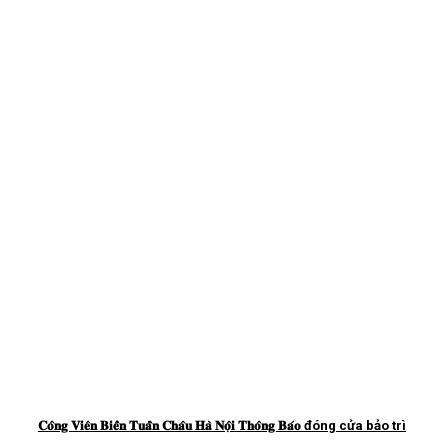
𝐂𝐨̂𝐧𝐠 𝐕𝐢𝐞̂𝐧 𝐁𝐢𝐞̂̉𝐧 𝐓𝐮𝐚̂̀𝐧 𝐂𝐡𝐚̂𝐮 𝐇𝐚̀ 𝐍𝐨̣̂𝐢 𝐓𝐡𝐨̂𝐧𝐠 𝐁𝐚́𝐨 đóng cửa bảo trì