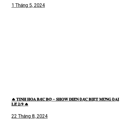
1 Tháng 5, 2024
🔥 𝐓𝐈𝐍𝐇 𝐇𝐎𝐀 𝐁𝐀̆́𝐂 𝐁𝐎̣̂ – 𝐒𝐇𝐎𝐖 𝐃𝐈𝐄̂̃𝐍 Đ𝐀̣̆𝐂 𝐁𝐈𝐄̣̂𝐓 𝐌𝐔̛̀𝐍𝐆 Đ𝐀̣𝐈
𝐋𝐄̂̃ 𝟐/𝟗 🔥
22 Tháng 8, 2024