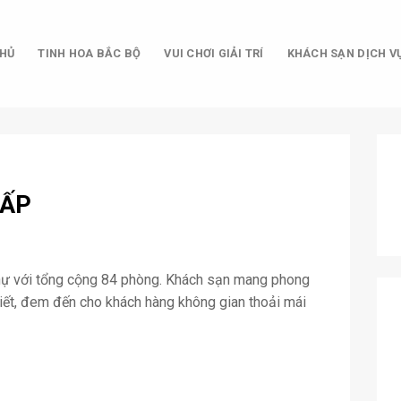
HỦ
TINH HOA BẮC BỘ
VUI CHƠI GIẢI TRÍ
KHÁCH SẠN DỊCH V
CẤP
thự với tổng cộng 84 phòng. Khách sạn mang phong
i tiết, đem đến cho khách hàng không gian thoải mái