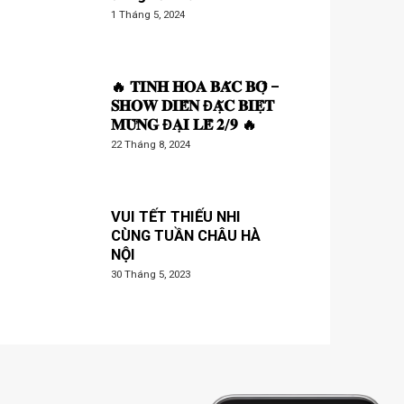
1 Tháng 5, 2024
🔥 𝐓𝐈𝐍𝐇 𝐇𝐎𝐀 𝐁𝐀̆́𝐂 𝐁𝐎̣̂ –
𝐒𝐇𝐎𝐖 𝐃𝐈𝐄̂̃𝐍 Đ𝐀̣̆𝐂 𝐁𝐈𝐄̣̂𝐓
𝐌𝐔̛̀𝐍𝐆 Đ𝐀̣𝐈 𝐋𝐄̂̃ 𝟐/𝟗 🔥
22 Tháng 8, 2024
VUI TẾT THIẾU NHI
CÙNG TUẦN CHÂU HÀ
NỘI
30 Tháng 5, 2023