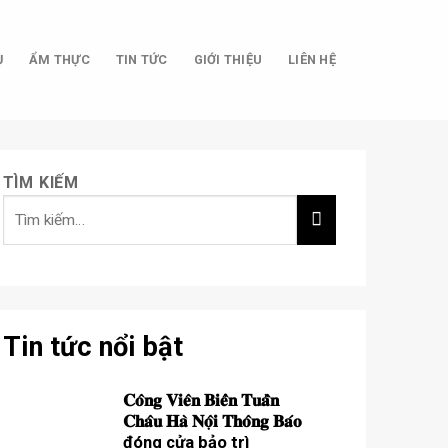
Ụ
ẨM THỰC
TIN TỨC
GIỚI THIỆU
LIÊN HỆ
TÌM KIẾM
Tin tức nổi bật
𝐂𝐨̂𝐧𝐠 𝐕𝐢𝐞̂𝐧 𝐁𝐢𝐞̂̉𝐧 𝐓𝐮𝐚̂̀𝐧
𝐂𝐡𝐚̂𝐮 𝐇𝐚̀ 𝐍𝐨̣̂𝐢 𝐓𝐡𝐨̂𝐧𝐠 𝐁𝐚́𝐨
đóng cửa bảo trì