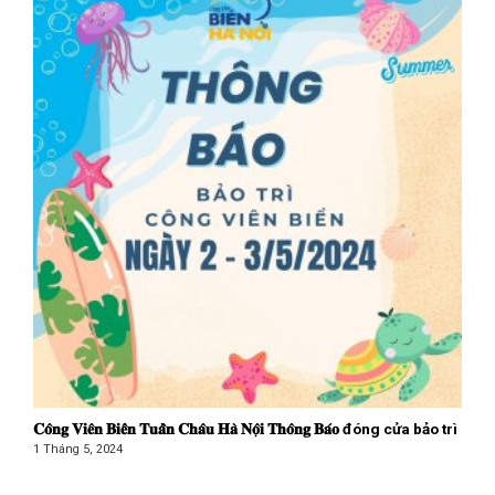
𝐂𝐨̂𝐧𝐠 𝐕𝐢𝐞̂𝐧 𝐁𝐢𝐞̂̉𝐧 𝐓𝐮𝐚̂̀𝐧 𝐂𝐡𝐚̂𝐮 𝐇𝐚̀ 𝐍𝐨̣̂𝐢 𝐓𝐡𝐨̂𝐧𝐠 𝐁𝐚́𝐨 đóng cửa bảo trì
1 Tháng 5, 2024