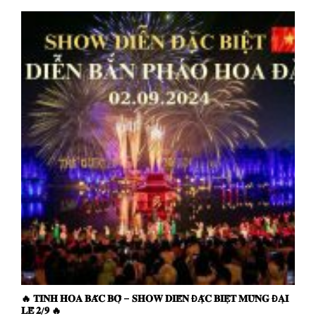
🔥 𝐓𝐈𝐍𝐇 𝐇𝐎𝐀 𝐁𝐀̆́𝐂 𝐁𝐎̣̂ – 𝐒𝐇𝐎𝐖 𝐃𝐈𝐄̂̃𝐍 Đ𝐀̣̆𝐂 𝐁𝐈𝐄̣̂𝐓 𝐌𝐔̛̀𝐍𝐆 Đ𝐀̣𝐈
𝐋𝐄̂̃ 𝟐/𝟗 🔥