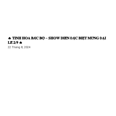
🔥 𝐓𝐈𝐍𝐇 𝐇𝐎𝐀 𝐁𝐀̆́𝐂 𝐁𝐎̣̂ – 𝐒𝐇𝐎𝐖 𝐃𝐈𝐄̂̃𝐍 Đ𝐀̣̆𝐂 𝐁𝐈𝐄̣̂𝐓 𝐌𝐔̛̀𝐍𝐆 Đ𝐀̣𝐈
𝐋𝐄̂̃ 𝟐/𝟗 🔥
22 Tháng 8, 2024