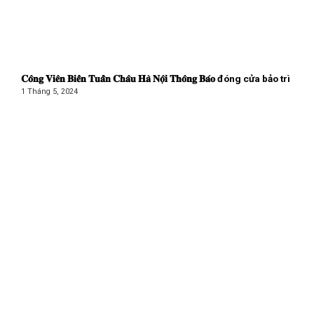
𝐂𝐨̂𝐧𝐠 𝐕𝐢𝐞̂𝐧 𝐁𝐢𝐞̂̉𝐧 𝐓𝐮𝐚̂̀𝐧 𝐂𝐡𝐚̂𝐮 𝐇𝐚̀ 𝐍𝐨̣̂𝐢 𝐓𝐡𝐨̂𝐧𝐠 𝐁𝐚́𝐨 đóng cửa bảo trì
1 Tháng 5, 2024