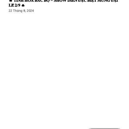
🔥 𝐓𝐈𝐍𝐇 𝐇𝐎𝐀 𝐁𝐀̆́𝐂 𝐁𝐎̣̂ – 𝐒𝐇𝐎𝐖 𝐃𝐈𝐄̂̃𝐍 Đ𝐀̣̆𝐂 𝐁𝐈𝐄̣̂𝐓 𝐌𝐔̛̀𝐍𝐆 Đ𝐀̣𝐈
𝐋𝐄̂̃ 𝟐/𝟗 🔥
22 Tháng 8, 2024