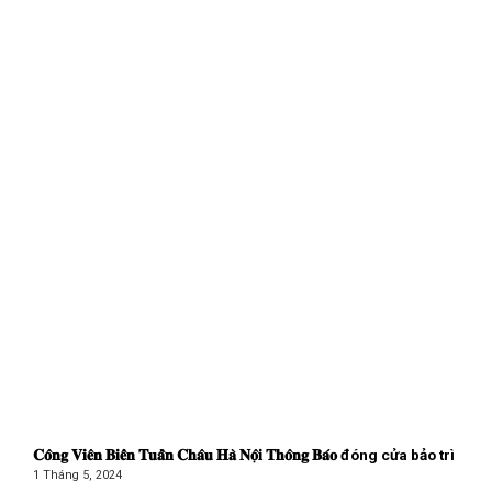
𝐂𝐨̂𝐧𝐠 𝐕𝐢𝐞̂𝐧 𝐁𝐢𝐞̂̉𝐧 𝐓𝐮𝐚̂̀𝐧 𝐂𝐡𝐚̂𝐮 𝐇𝐚̀ 𝐍𝐨̣̂𝐢 𝐓𝐡𝐨̂𝐧𝐠 𝐁𝐚́𝐨 đóng cửa bảo trì
1 Tháng 5, 2024