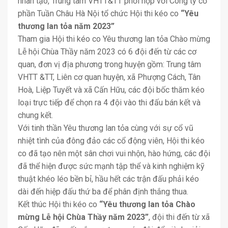
nhân tạo, Trung tâm VHTT&TT phối hợp với Công ty cổ
phần Tuần Châu Hà Nội tổ chức Hội thi kéo co
“Yêu
thương lan tỏa năm 2023”
Tham gia Hội thi kéo co Yêu thương lan tỏa Chào mừng
Lễ hội Chùa Thầy năm 2023 có 6 đội đến từ các cơ
quan, đơn vị địa phương trong huyện gồm: Trung tâm
VHTT &TT, Liên cơ quan huyện, xã Phượng Cách, Tân
Hoà, Liệp Tuyết và xã Cấn Hữu, các đội bốc thăm kéo
loại trực tiếp để chọn ra 4 đội vào thi đấu bán kết và
chung kết.
Với tinh thần Yêu thương lan tỏa cùng với sự cổ vũ
nhiệt tình của đông đảo các cổ động viên, Hội thi kéo
co đã tạo nên một sân chơi vui nhộn, hào hứng, các đội
đã thể hiện được sức mạnh tập thể và kinh nghiệm kỹ
thuật khéo léo bền bỉ, hầu hết các trận đấu phải kéo
dài đến hiệp đấu thứ ba để phân định thắng thua.
Kết thúc Hội thi kéo co
“Yêu thương lan tỏa Chào
mừng Lễ hội Chùa Thầy năm 2023”
, đội thi đến từ xã