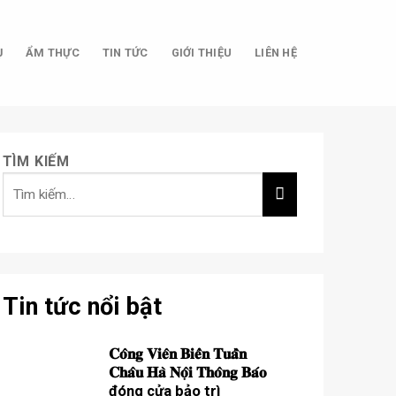
Ụ
ẨM THỰC
TIN TỨC
GIỚI THIỆU
LIÊN HỆ
TÌM KIẾM
Tin tức nổi bật
𝐂𝐨̂𝐧𝐠 𝐕𝐢𝐞̂𝐧 𝐁𝐢𝐞̂̉𝐧 𝐓𝐮𝐚̂̀𝐧
𝐂𝐡𝐚̂𝐮 𝐇𝐚̀ 𝐍𝐨̣̂𝐢 𝐓𝐡𝐨̂𝐧𝐠 𝐁𝐚́𝐨
đóng cửa bảo trì