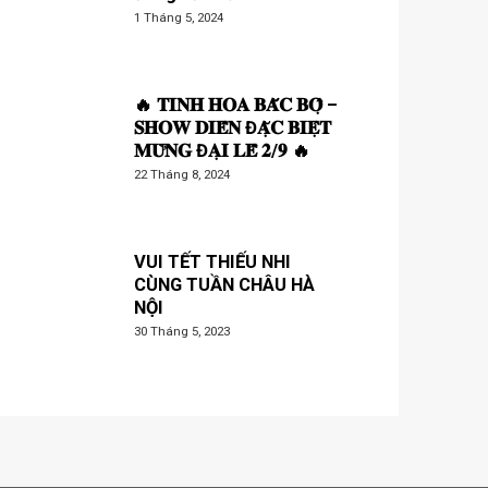
1 Tháng 5, 2024
🔥 𝐓𝐈𝐍𝐇 𝐇𝐎𝐀 𝐁𝐀̆́𝐂 𝐁𝐎̣̂ –
𝐒𝐇𝐎𝐖 𝐃𝐈𝐄̂̃𝐍 Đ𝐀̣̆𝐂 𝐁𝐈𝐄̣̂𝐓
𝐌𝐔̛̀𝐍𝐆 Đ𝐀̣𝐈 𝐋𝐄̂̃ 𝟐/𝟗 🔥
22 Tháng 8, 2024
VUI TẾT THIẾU NHI
CÙNG TUẦN CHÂU HÀ
NỘI
30 Tháng 5, 2023