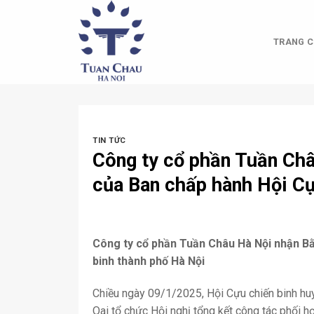
Skip
to
content
TRANG C
TIN TỨC
Công ty cổ phần Tuần Ch
của Ban chấp hành Hội Cự
Công ty cổ phần Tuần Châu Hà Nội nhận B
binh thành phố Hà Nội
Chiều ngày 09/1/2025, Hội Cựu chiến binh hu
Oai tổ chức Hội nghị tổng kết công tác phối 