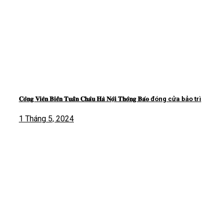
𝐂𝐨̂𝐧𝐠 𝐕𝐢𝐞̂𝐧 𝐁𝐢𝐞̂̉𝐧 𝐓𝐮𝐚̂̀𝐧 𝐂𝐡𝐚̂𝐮 𝐇𝐚̀ 𝐍𝐨̣̂𝐢 𝐓𝐡𝐨̂𝐧𝐠 𝐁𝐚́𝐨 đóng cửa bảo trì
1 Tháng 5, 2024