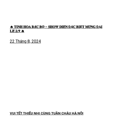
🔥 𝐓𝐈𝐍𝐇 𝐇𝐎𝐀 𝐁𝐀̆́𝐂 𝐁𝐎̣̂ – 𝐒𝐇𝐎𝐖 𝐃𝐈𝐄̂̃𝐍 Đ𝐀̣̆𝐂 𝐁𝐈𝐄̣̂𝐓 𝐌𝐔̛̀𝐍𝐆 Đ𝐀̣𝐈
𝐋𝐄̂̃ 𝟐/𝟗 🔥
22 Tháng 8, 2024
VUI TẾT THIẾU NHI CÙNG TUẦN CHÂU HÀ NỘI