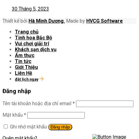
30 Tháng 5, 2023
Thiết kế bởi
Hà Minh Dương.
Made by
HVCG Software
Trang chủ
Tinh hoa Bắc Bộ
Vui chơi giải trí
Khách sạn dịch vụ
Ẩm thực
Tin tức
Giới Thiệu
Liên Hệ
đặt lịch ngay
Đăng nhập
Tên tài khoản hoặc địa chỉ email
*
Mật khẩu
*
Ghi nhớ mật khẩu
Đăng nhập
Quên mật khẩu?