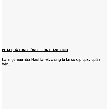
PHÁT QUÀ TƯNG BỪNG – ĐÓN GIÁNG SINH
Lại một mùa nữa Noel lại về, chúng ta lại có dịp quây quần
bên...