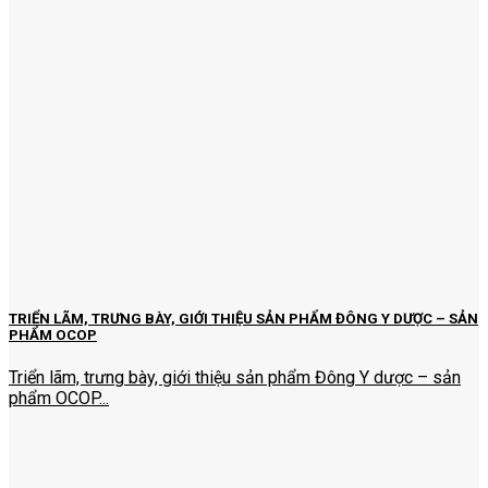
TRIỂN LÃM, TRƯNG BÀY, GIỚI THIỆU SẢN PHẨM ĐÔNG Y DƯỢC – SẢN
PHẨM OCOP
Triển lãm, trưng bày, giới thiệu sản phẩm Đông Y dược – sản
phẩm OCOP...