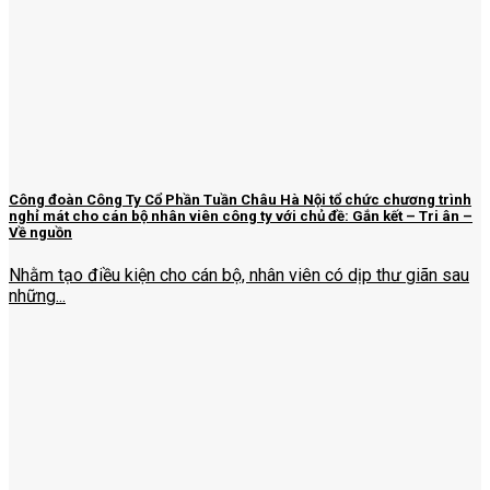
Công đoàn Công Ty Cổ Phần Tuần Châu Hà Nội tổ chức chương trình
nghỉ mát cho cán bộ nhân viên công ty với chủ đề: Gắn kết – Tri ân –
Về nguồn
Nhằm tạo điều kiện cho cán bộ, nhân viên có dịp thư giãn sau
những...