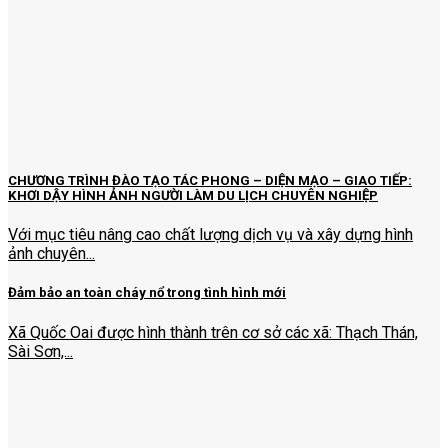
CHƯƠNG TRÌNH ĐÀO TẠO TÁC PHONG – DIỆN MẠO – GIAO TIẾP:
KHƠI DẬY HÌNH ẢNH NGƯỜI LÀM DU LỊCH CHUYÊN NGHIỆP
Với mục tiêu nâng cao chất lượng dịch vụ và xây dựng hình
ảnh chuyên...
Đảm bảo an toàn cháy nổ trong tình hình mới
Xã Quốc Oai được hình thành trên cơ sở các xã: Thạch Thán,
Sài Sơn,...