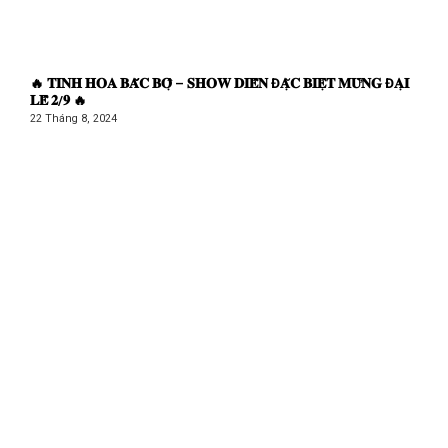
🔥 𝐓𝐈𝐍𝐇 𝐇𝐎𝐀 𝐁𝐀̆́𝐂 𝐁𝐎̣̂ – 𝐒𝐇𝐎𝐖 𝐃𝐈𝐄̂̃𝐍 Đ𝐀̣̆𝐂 𝐁𝐈𝐄̣̂𝐓 𝐌𝐔̛̀𝐍𝐆 Đ𝐀̣𝐈
𝐋𝐄̂̃ 𝟐/𝟗 🔥
22 Tháng 8, 2024