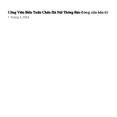
𝐂𝐨̂𝐧𝐠 𝐕𝐢𝐞̂𝐧 𝐁𝐢𝐞̂̉𝐧 𝐓𝐮𝐚̂̀𝐧 𝐂𝐡𝐚̂𝐮 𝐇𝐚̀ 𝐍𝐨̣̂𝐢 𝐓𝐡𝐨̂𝐧𝐠 𝐁𝐚́𝐨 đóng cửa bảo trì
1 Tháng 5, 2024