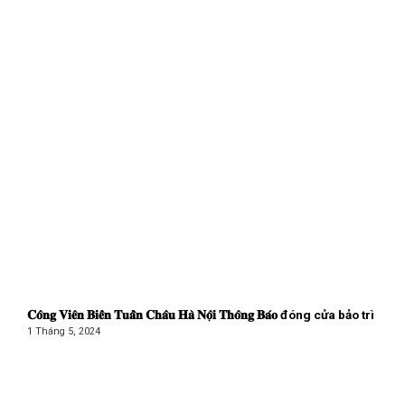
𝐂𝐨̂𝐧𝐠 𝐕𝐢𝐞̂𝐧 𝐁𝐢𝐞̂̉𝐧 𝐓𝐮𝐚̂̀𝐧 𝐂𝐡𝐚̂𝐮 𝐇𝐚̀ 𝐍𝐨̣̂𝐢 𝐓𝐡𝐨̂𝐧𝐠 𝐁𝐚́𝐨 đóng cửa bảo trì
1 Tháng 5, 2024