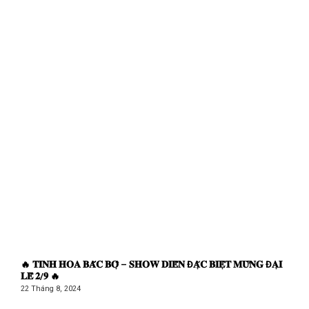
🔥 𝐓𝐈𝐍𝐇 𝐇𝐎𝐀 𝐁𝐀̆́𝐂 𝐁𝐎̣̂ – 𝐒𝐇𝐎𝐖 𝐃𝐈𝐄̂̃𝐍 Đ𝐀̣̆𝐂 𝐁𝐈𝐄̣̂𝐓 𝐌𝐔̛̀𝐍𝐆 Đ𝐀̣𝐈
𝐋𝐄̂̃ 𝟐/𝟗 🔥
22 Tháng 8, 2024