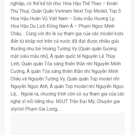
nghiệp, có thể kể tới như: Hoa Hậu Thể Thao – Đoàn
Thu Thuỷ; Quán Quân Vietnam Next Top Model, Top 5
Hoa Hậu Hoàn Vũ Việt Nam – Siêu mẫu Hương Ly;
Hoa Hậu Du Lịch Đông Nam Á – Phạm Ngọc Minh
Châu,… Cùng với đó là sự tham gia của các model kids
đến từ khắp nơi trên cả nước đã đạt được nhiều giải
thưởng như bé Hoàng Tường Vy (Quán quân Gương
mặt siêu mẫu nhí), Á quân quốc tế Nguyễn Lê Thùy
Linh, Quán quân Tỏa sáng thiên thần nhí Nguyễn Minh
Cường, Á quân Tỏa sáng thiên thần nhí Nguyễn Minh
Châu và Nguyễn Tường Vy, Quán quân Top model nhí
Nguyễn Ngọc Anh, Á quân Top model nhí Nguyễn Ngọc
Lệ,… Ngoài ra, chương trình còn có sự tham gia của các
nghệ sĩ nổi tiếng như: NSƯT Trần Đại Mý; Chuyên gia
stylist Phạm Gia Long,…