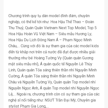
Chương trình quy tụ dàn model đình đám, chuyên
nghiệp, có thể kể tới như: Hoa Hậu Thể Thao – Đoàn
Thu Thuỷ; Quán Quân Vietnam Next Top Model, Top 5
Hoa Hậu Hoàn Vũ Việt Nam – Siêu mẫu Hương Ly;
Hoa Hậu Du Lịch Đông Nam Á – Phạm Ngọc Minh
Châu,… Cùng với đó là sự tham gia của các model kids
đến từ khắp nơi trên cả nước đã đạt được nhiều giải
thưởng như bé Hoàng Tường Vy (Quán quân Gương
mặt siêu mẫu nhí), Á quân quốc tế Nguyễn Lê Thùy
Linh, Quán quân Tỏa sáng thiên thần nhí Nguyễn Minh
Cường, Á quân Tỏa sáng thiên thần nhí Nguyễn Minh
Châu và Nguyễn Tường Vy, Quán quân Top model nhí
Nguyễn Ngọc Anh, Á quân Top model nhí Nguyễn Ngọc
Lệ,… Ngoài ra, chương trình còn có sự tham gia của các
nghệ sĩ nổi tiếng như: NSƯT Trần Đại Mý; Chuyên gia
stylist Phạm Gia Long,…