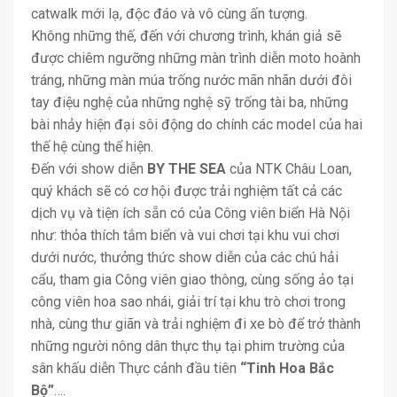
catwalk mới lạ, độc đáo và vô cùng ấn tượng.
Không những thế, đến với chương trình, khán giả sẽ
được chiêm ngưỡng những màn trình diễn moto hoành
tráng, những màn múa trống nước mãn nhãn dưới đôi
tay điệu nghệ của những nghệ sỹ trống tài ba, những
bài nhảy hiện đại sôi động do chính các model của hai
thế hệ cùng thể hiện.
Đến với show diễn
BY THE SEA
của NTK Châu Loan,
quý khách sẽ có cơ hội được trải nghiệm tất cả các
dịch vụ và tiện ích sẵn có của Công viên biển Hà Nội
như: thỏa thích tắm biển và vui chơi tại khu vui chơi
dưới nước, thưởng thức show diễn của các chú hải
cẩu, tham gia Công viên giao thông, cùng sống ảo tại
công viên hoa sao nhái, giải trí tại khu trò chơi trong
nhà, cùng thư giãn và trải nghiệm đi xe bò để trở thành
những người nông dân thực thụ tại phim trường của
sân khấu diễn Thực cảnh đầu tiên
“Tinh Hoa Bắc
Bộ”
….