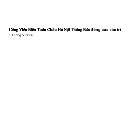
𝐂𝐨̂𝐧𝐠 𝐕𝐢𝐞̂𝐧 𝐁𝐢𝐞̂̉𝐧 𝐓𝐮𝐚̂̀𝐧 𝐂𝐡𝐚̂𝐮 𝐇𝐚̀ 𝐍𝐨̣̂𝐢 𝐓𝐡𝐨̂𝐧𝐠 𝐁𝐚́𝐨 đóng cửa bảo trì
1 Tháng 5, 2024